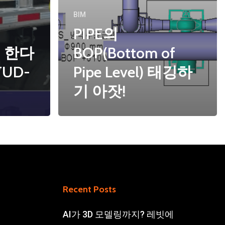
BIM
PIPE의
 한다
BOP(Bottom of
TUD-
Pipe Level) 태깅하
기 아잣!
Recent Posts
AI가 3D 모델링까지? 레빗에