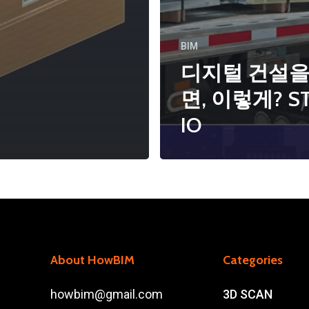
BIM
디지털 건설을
면, 이렇게? S
IO
About HowBIM
Categories
howbim@gmail.com
3D SCAN