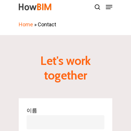
Menu
Skip
search
to
main
Home
»
Contact
content
Let's work
together
이름