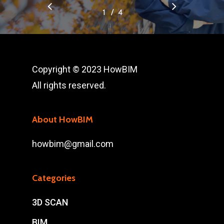
/
1
2
4
3
4
Copyright © 2023 HowBIM
All rights reserved.
About HowBIM
howbim@gmail.com
Categories
3D SCAN
BIM