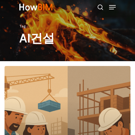
Menu
Skip
search
to
main
Tag
content
AI건설