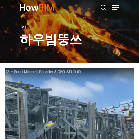
Menu
Skip
search
to
main
Tag
content
하우빔뚱쓰