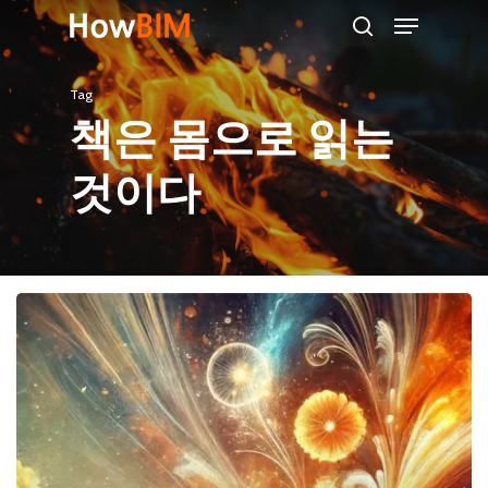
Menu
Skip
search
to
main
Tag
content
책은 몸으로 읽는
것이다