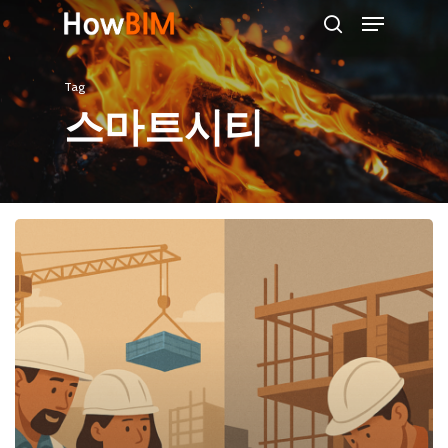
Menu
Skip
search
to
main
Tag
content
스마트시티