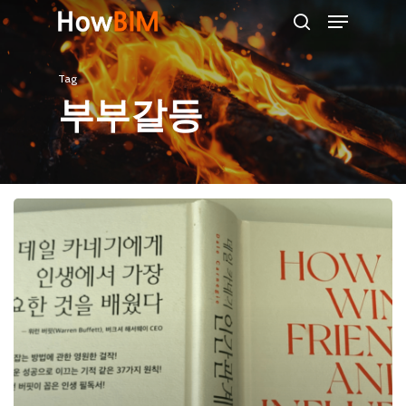
Menu
Skip
search
to
main
Tag
content
부부갈등