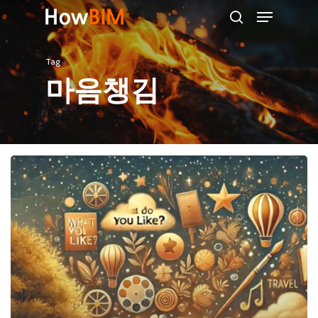
Menu
Skip
search
to
main
Tag
content
마음챙김