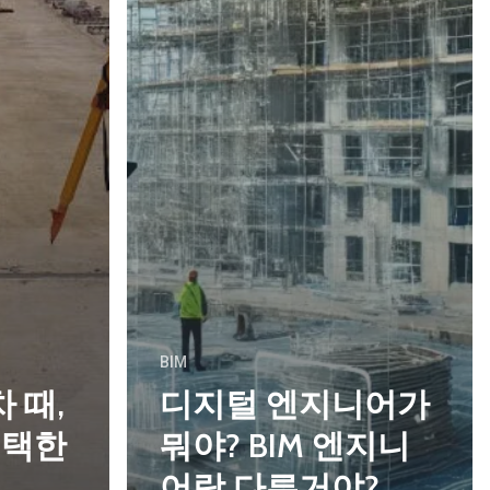
BIM
차 때,
디지털 엔지니어가
선택한
뭐야? BIM 엔지니
어랑 다른거야?