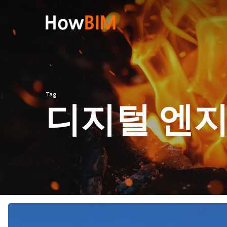
Skip
to
main
content
Hit enter to search or ESC to close
Tag
디지털 엔