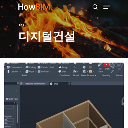
Menu
Skip
search
to
main
Tag
content
디지털건설