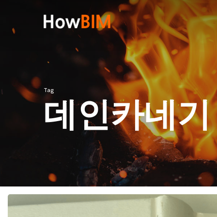
Skip
to
main
content
Hit enter to search or ESC to close
Tag
데인카네기