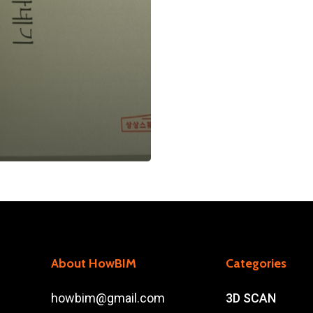
About HowBIM
Categories
howbim@gmail.com
3D SCAN