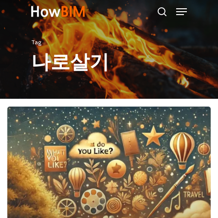
Menu
Skip
search
to
main
Tag
content
나로살기